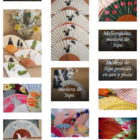
Tela
Mallorquina,
madera de
Sipo
Madera de
Sipo pintada
en oro y plata
Madera de
Sipo.