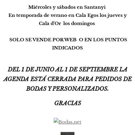
Miércoles y sábados en Santanyi
En temporada de verano en Cala Egos los jueves y
Cala d'Or los domingos
SOLO SE VENDE POR WEB O EN LOS PUNTOS
INDICADOS
Ven
de
mo
DEL 1 DE JUNIO AL 1 DE SEPTIEMBRE LA
s
en
AGENDA ESTÁ CERRADA PARA PEDIDOS DE
Ets
BODAS Y PERSONALIZADOS.
y
al
rest
GRACIAS
o
del
mu
nd
o
🌍