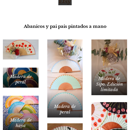
Abanicos y pai pais pintados a mano
Madera de
Madera de
peral
Sipo. Edición
limitada
Madera de
peral
Madera de
haya