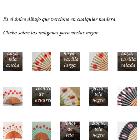
Es el único dibujo que versiono en cualquier madera.
Clicka sobre las imágenes para verlas mejor
Madera
Madera
Madera
de
de
de
Madera
haya
haya,
haya,
de
tela
varilla
varilla
peral,
ancha
larga
calada
modelo
nuevo
Madera
2020,
de
Tecnica
peral,
de
tela
acuarela
negra
Madera
Distintos
de
tonos
Roble,
de
tela
tela
negra